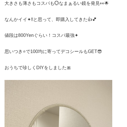
大きさも薄さもコスパも💮なまぁるい鏡を発見👀🌟
なんかイイ✦!!と思って、即購入してきた👍💕
値段は800Yenぐらい！コスパ最強✦
思いつき⭐で100均に寄ってデコシールもGET😎
おうちで珍しくDIYをしました🎀