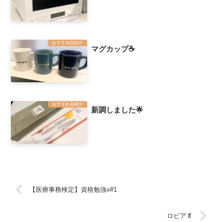
おすすめ品紹介
マグカップ☕️
おすすめ品紹介
新調しました🌟
【医療事務検定】資格勉強✊#1
ロピア🥬