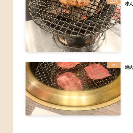
ごはん
味ん
ごはん
焼肉