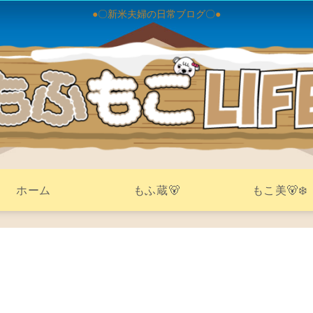
●〇新米夫婦の日常ブログ〇●
ホーム
もふ蔵🐻
もこ美🐻‍❄️